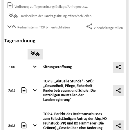
Verlinkung zu Tagesordnung/Beilage/Anfragen usw.
Rednerliste der Landtagssitzung öffnen/schließen
Rednerliste im TOP öffnen/schließen
Videobeiträge teilen
Tagesordnung
7:00
Sitzungseröffnung
TOP 3. „Aktuelle Stunde“ - SPÖ:
„Gesundheit, Pflege, Sicherheit,
7:01
Kinderbetreuung und Schule: Die
unzähligen Baustellen der
Landesregierung"
TOP 4. Bericht des Rechtsausschusses
zum Selbstständigen Antrag der Abg. KO
Frühstück (VP) und KO Hammerer (Die
8:03
Grünen) „Gesetz über eine Änderung